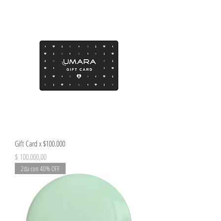
Gift Card x $100.000
Precio
$ 100.000,00
2da con 40% OFF