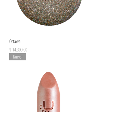
Ottawa
Precio
$ 14.300,00
Nuevo!