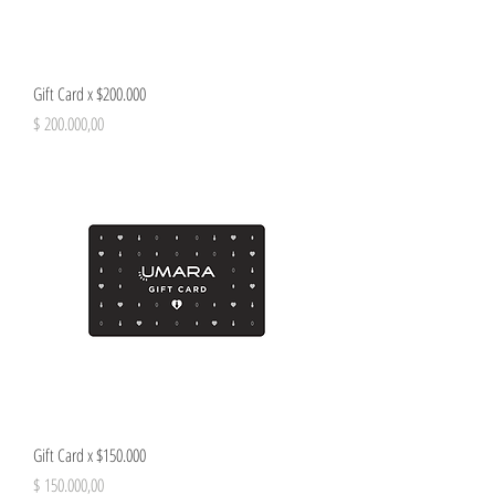
Gift Card x $200.000
Precio
$ 200.000,00
Gift Card x $150.000
Precio
$ 150.000,00