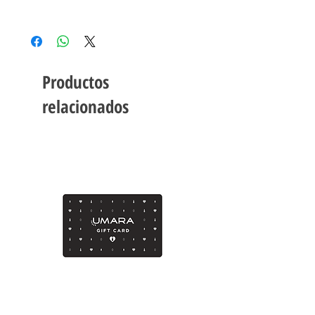
Antes de esmaltar, tus uñas deben estar
Nuestros esmaltes
UMARA Color
son:
limpias y libres de grasitud.
Cruelty free.
Aplicá una base de UMARA Calcio™ para
Vegan.
fortalecer la uña y dejá secar.
8 Free.
Productos
Agitá tu esmalte UMARA Color™ por 15
segundos frotándolo con tus manos.
relacionados
Esmaltá con una fina capa cada uña. Dejar
secar y repetir.
Con el esmalte ya seco, finalizá con una
capa de UMARA Top Coat 3D™ para
brindar brillo, protección y un acabado
profesional