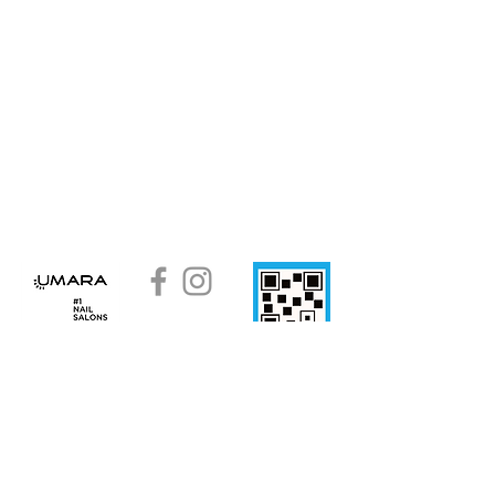
Oficina Central:
Godoy Cruz 370 San José, Guaymallén. (5519) Mendoza.
ARGENTINA
CONTACTO
estore@umaranails.com