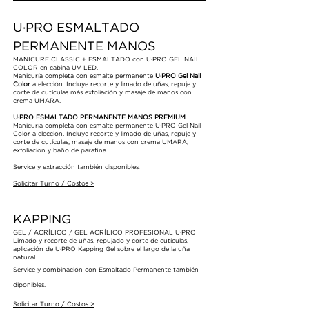
U·PRO ESMALTADO
PERMANENTE MANOS
MANICURE CLASSIC + ESMALTADO con U·PRO GEL NAIL
COLOR en cabina UV LED.
Manicuría completa con esmalte permanente
U·PRO Gel Nail
Color
a elección. Incluye recorte y limado de uñas, repuje y
corte de cutículas más exfoliación y masaje de manos con
crema UMARA.
U·PRO ESMALTADO PERMANENTE MANOS PREMIUM
Manicuría completa con esmalte permanente U·PRO Gel Nail
Color a elección. Incluye recorte y limado de uñas, repuje y
corte de cutículas, masaje de manos con crema UMARA,
exfoliacion y baño de parafina.
.
Service y extracción también disponibles
Solicitar Turno
/ Costos
>
KAPPING
GEL / ACRÍLICO / GEL ACRÍLICO PROFESIONAL U·PRO
Limado y recorte de uñas, repujado y corte de cutículas,
aplicación de U·PRO Kapping Gel sobre el largo de la uña
natural.
Service y combinación con Esmaltado Permanente también
diponibles.
Solicitar Turno
/ Costos
>