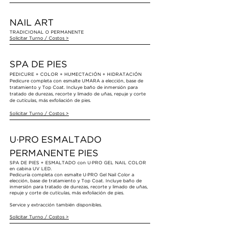
NAIL ART
TRADICIONAL O PERMANENTE
Solicitar Turno
/ Costos
>
SPA DE PIES
PEDICURE + COLOR + HUMECTACIÓN + HIDRATACIÓN
Pedicure completa con esmalte UMARA a elección, base de
tratamiento y Top Coat. Incluye baño de inmersión para
tratado de durezas, recorte y limado de uñas, repuje y corte
de cutículas, más exfoliación de pies.
Solicitar Turno
/ Costos
>
U·PRO ESMALTADO
PERMANENTE PIES
SPA DE PIES + ESMALTADO con U·PRO GEL NAIL COLOR
en cabina UV LED.
Pedicuría completa con esmalte U·PRO Gel Nail Color a
elección, base de tratamiento y Top Coat. Incluye baño de
inmersión para tratado de durezas, recorte y limado de uñas,
repuje y corte de cutículas, más exfoliación de pies.
Service y extracción también disponibles.
Solicitar Turno
/ Costos
>