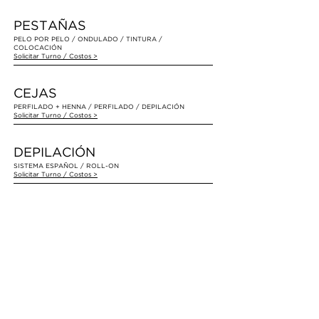
PESTAÑAS
PELO POR PELO / ONDULADO / TINTURA /
COLOCACIÓN
Solicitar Turno
/ Costos
>
CEJAS
PERFILADO + HENNA / PERFILADO / DEPILACIÓN
Solicitar Turno
/ Costos
>
DEPILACIÓN
SISTEMA ESPAÑOL / ROLL-ON
Solicitar Turno
/ Costos
>