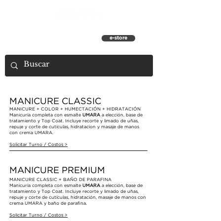
e-store
MANICURE CLASSIC
MANICURE + COLOR + HUMECTACIÓN + HIDRATACIÓN
Manicuría completa con esmalte
UMARA
a elección, base de
tratamiento y Top Coat. Incluye recorte y limado de uñas,
repuje y corte de cutículas, hidratacion y masaje de manos
con crema UMARA.
Solicitar Turno / Costos >
MANICURE PREMIUM
MANICURE CLASSIC + BAÑO DE PARAFINA
Manicuría completa con esmalte
UMARA
a elección, base de
tratamiento y Top Coat. Incluye recorte y limado de uñas,
repuje y corte de cutículas, hidratación, masaje de manos con
crema UMARA y baño de parafina.
Solicitar Turno
/ Costos
>