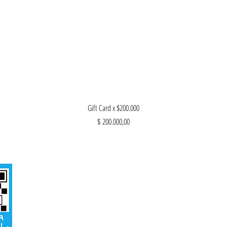
Vista rápida
Gift Card x $200.000
Precio
$ 200.000,00