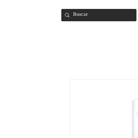
UMARA e-store
U·PRO e·store
S