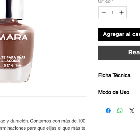
Cantidad
*
Agregar al car
Rea
Ficha Técnica
Tono: Nude café.
Modo de Uso
Acabado: Cremoso.
Nuestros esmaltes
Antes de esmaltar, t
Cruelty free.
libres de grasitud.
Vegan.
Aplicá una base de
idad y duración. Contamos con más de 100
8 Free.
la uña y dejá secar.
erminaciones para que elijas el que más te
Agitá tu esmalte U
frotándolo con tus 