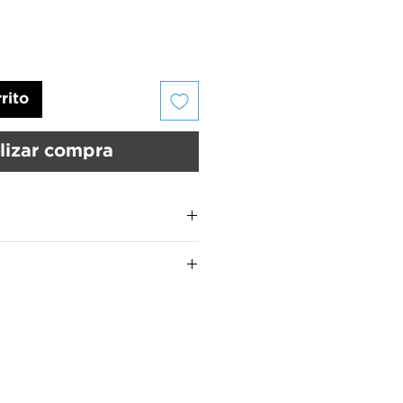
rito
lizar compra
UMARA Color
son:
us uñas deben estar limpias y
 UMARA Calcio™ para fortalecer
MARA Color™ por 15 segundos
manos.