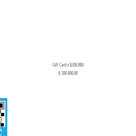
Vista rápida
Gift Card x $200.000
Precio
$ 200.000,00