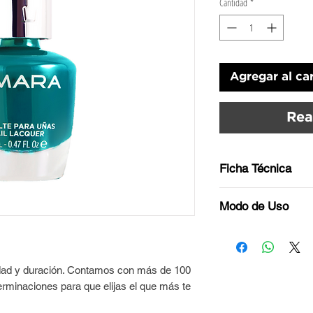
Cantidad
*
Agregar al car
Rea
Ficha Técnica
Tono: Turquesa
Modo de Uso
Acabado: Cremoso.
Antes de esmaltar, t
Nuestros esmaltes
libres de grasitud.
Cruelty free.
Aplicá una base de
idad y duración. Contamos con más de 100
Vegan.
la uña y dejá secar.
erminaciones para que elijas el que más te
8 Free.
Agitá tu esmalte U
frotándolo con tus 