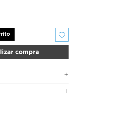
rito
lizar compra
us uñas deben estar limpias y
UMARA Color
son:
 UMARA Calcio™ para fortalecer
MARA Color™ por 15 segundos
manos.