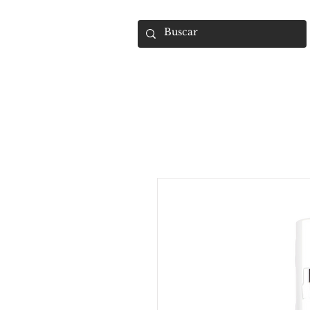
UMARA e-store
U·PRO e·store
S