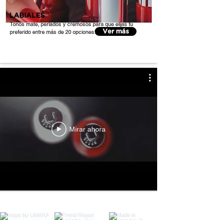
LABIALES
Tonos mate, perlados y cremosos para que elijas tu
preferido entre más de 20 opciones.
Ver más
Mirar ahora
@UMARA_ARG INSTAGRAM FEED