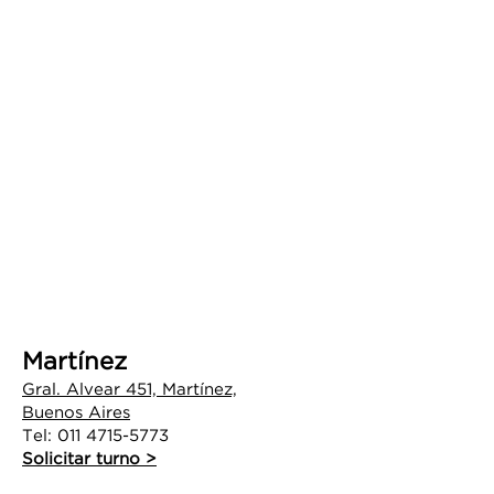
SALONES​ ZONA
NORTE BA
MANICURE + PEDICURE + PESTAÑAS +
DEPILACIÓN + VENTA DE PRODUCTOS
UMARA Y U·PRO
Martínez
Gral. Alvear 451, Martínez,
Buenos Aires
Tel:
011 4715-5773
Solicitar turno >