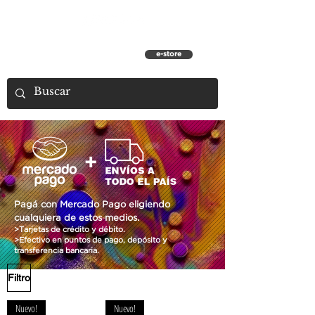
e-store
Pagá con Mercado Pago eligiendo
cualquiera de estos medios.
>Tarjetas de crédito y débito.
>Efectivo en puntos de pago, depósito y
transferencia bancaria.
Filtro
Nuevo!
Nuevo!