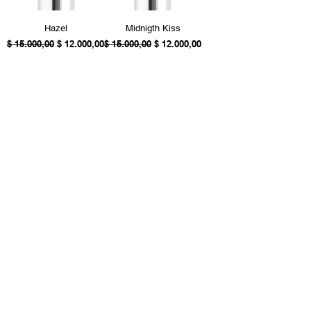
Hazel
Midnigth Kiss
Precio
Precio de oferta
Precio
Precio de oferta
$ 15.000,00
$ 12.000,00
$ 15.000,00
$ 12.000,00