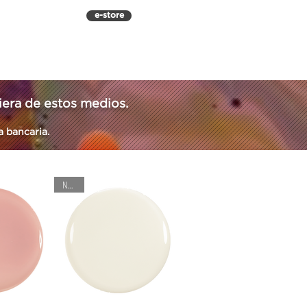
e-store
CIAS
CAPACITACIÓN
TRABAJO
era de estos medios.
a bancaria.
Nuevo!