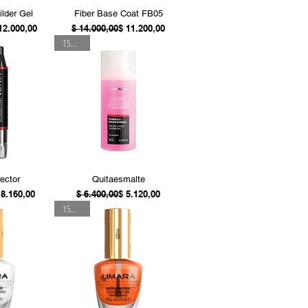
ida
Vista rápida
lder Gel
Fiber Base Coat FB05
ecio
ecio de oferta
Precio
Precio de oferta
12.000,00
$ 14.000,00
$ 11.200,00
15% OFF
ida
Vista rápida
rector
Quitaesmalte
ecio
ecio de oferta
Precio
Precio de oferta
 8.160,00
$ 6.400,00
$ 5.120,00
15% OFF