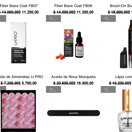
Vista rápida
Vista rápida
Vista ráp
Fiber Base Coat FB07
Fiber Base Coat FB06
Brush-On Bui
Precio
Precio de oferta
Precio
Precio de oferta
Pr
Pr
$ 14.000,00
$ 11.200,00
$ 14.000,00
$ 11.200,00
$ 15.000,00
$ 
OFF
15% OFF
15% OFF
Vista rápida
Vista rápida
Vista ráp
ite de Almendras U·PRO
Aceite de Rosa Mosqueta
Lápiz cor
Precio
Precio de oferta
Precio
Precio de oferta
Pr
Pr
$ 7.200,00
$ 5.760,00
$ 20.500,00
$ 16.400,00
$ 10.200,00
$
OFF
15% OFF
15% OFF