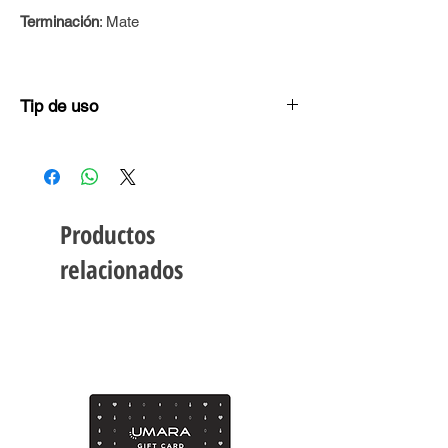
Terminación
: Mate
Tip de uso
Aplicalo directamente sobre los labios,
siguiendo la línea natural de tu boca. No
hará falta bálsamo labial por su fórmula
humectante. Utilizá los tonos nude para el
Productos
día y los más oscuros y atrevidos para la
noche.
relacionados