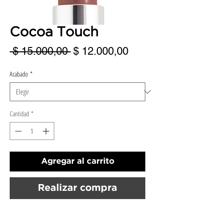
Cocoa Touch
Precio
Precio
 $ 15.000,00 
$ 12.000,00
de
Acabado
*
oferta
Cantidad
*
Agregar al carrito
Realizar compra