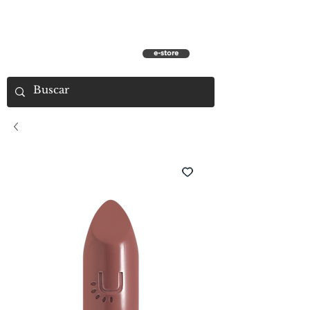
e-store