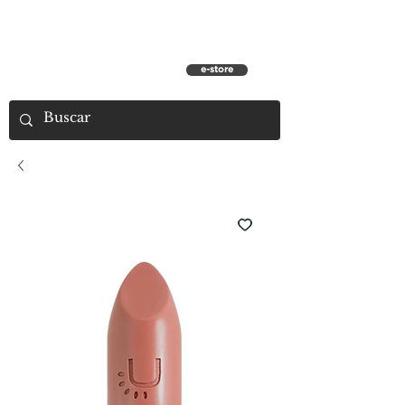
e-store