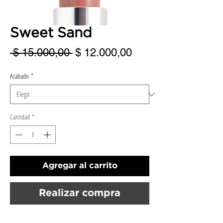
Sweet Sand
Precio
Precio
 $ 15.000,00 
$ 12.000,00
de
Acabado
*
oferta
Cantidad
*
Agregar al carrito
Realizar compra