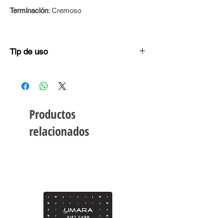
Terminación
: Cremoso
Tip de uso
Aplicalo directamente sobre los labios,
siguiendo la línea natural de tu boca. No
hará falta bálsamo labial por su fórmula
humectante. Utilizá los tonos nude para el
Productos
día y los más oscuros y atrevidos para la
noche.
relacionados