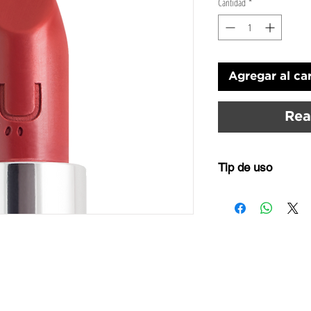
Cantidad
*
Agregar al car
Rea
Tip de uso
Aplicalo directamente
línea natural de tu b
por su fórmula humec
el día y los más osc