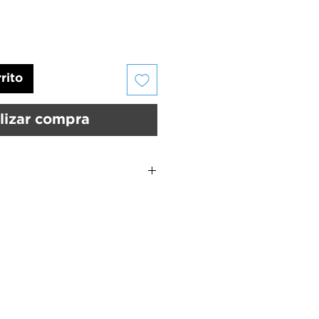
rito
lizar compra
 sobre los labios, siguiendo la
oca. No hará falta bálsamo labial
tante. Utilizá los tonos nude para
uros y atrevidos para la noche.