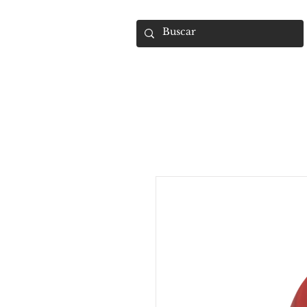
UMARA e-store
U·PRO e·store
S