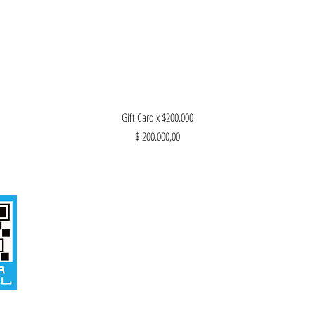
Vista rápida
Gift Card x $200.000
Precio
$ 200.000,00