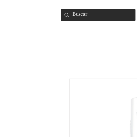
UMARA e-store
U·PRO e·store
S