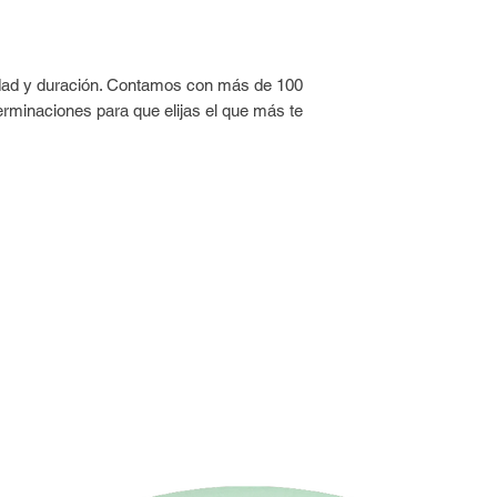
Esmaltá con una fin
repetir.
Con el esmalte ya se
idad y duración. Contamos con más de 100
UMARA Top Coat 3D™ 
erminaciones para que elijas el que más te
y un acabado profes