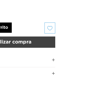
rito
lizar compra
us uñas deben estar limpias y
UMARA Color
son:
 UMARA Calcio™ para fortalecer
MARA Color™ por 15 segundos
manos.