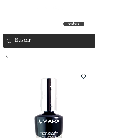
e-store