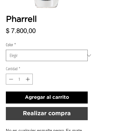
Pharrell
Precio
$ 7.800,00
Color
*
Cantidad
*
Agregar al carrito
Realizar compra
No es cualquier esmalte negro. Es mate,