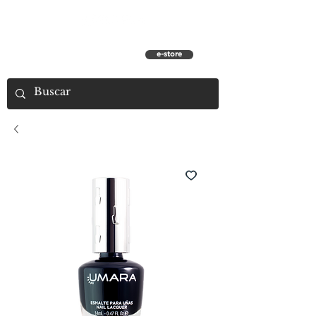
e-store