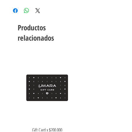
Antes de esmaltar, tus uñas deben estar
Nuestros esmaltes
UMARA Color
son:
limpias y libres de grasitud.
Cruelty free.
Aplicá una base de UMARA Calcio™ para
Vegan.
fortalecer la uña y dejá secar.
8 Free.
Productos
Agitá tu esmalte UMARA Color™ por 15
segundos frotándolo con tus manos.
relacionados
Esmaltá con una fina capa cada uña. Dejar
secar y repetir.
Con el esmalte ya seco, finalizá con una
capa de UMARA Top Coat 3D™ para
brindar brillo, protección y un acabado
profesional
Gift Card x $200.000