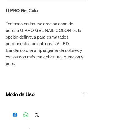
U·PRO Gel Color
Testeado en los mejores salones de
belleza U·PRO GEL NAIL COLOR es la
opción definitiva para esmaltados
permanentes en cabinas UV LED.
Brindando una amplia gama de colores y
estilos con máxima cobertura, duración y
brillo.
Modo de Uso
Preparar la superficie de las uñas con
Bloque Blanco U·PRO© hasta dejarlas
porosas y uniformes.
Repasar con cepillo para quitar el polvo y