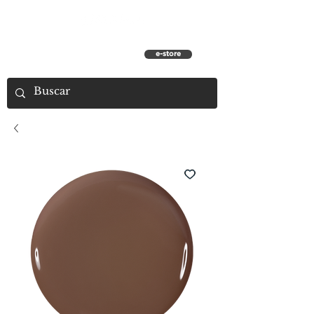
e-store