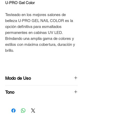
U·PRO Gel Color
Testeado en los mejores salones de
belleza U·PRO GEL NAIL COLOR es la
opción definitiva para esmaltados
permanentes en cabinas UV LED.
Brindando una amplia gama de colores y
estilos con máxima cobertura, duración y
brillo.
Modo de Uso
Preparar la superficie de las uñas con
Tono
Bloque Blanco U·PRO© hasta dejarlas
porosas y uniformes.
Rosa nude
Repasar con cepillo para quitar el polvo y
eliminar la oleosidad con alcohol,