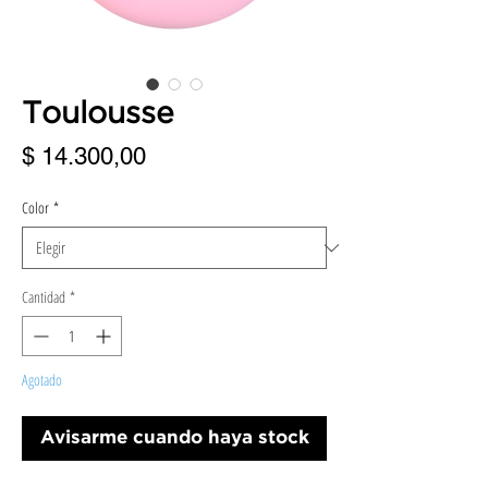
Toulousse
Precio
$ 14.300,00
Color
*
Cantidad
*
Agotado
Avisarme cuando haya stock