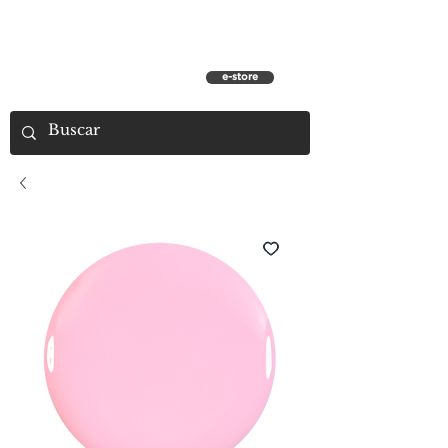
e-store