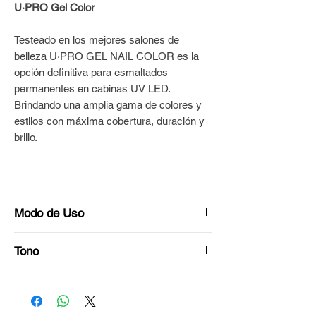
U·PRO Gel Color
Testeado en los mejores salones de
belleza U·PRO GEL NAIL COLOR es la
opción definitiva para esmaltados
permanentes en cabinas UV LED.
Brindando una amplia gama de colores y
estilos con máxima cobertura, duración y
brillo.
Modo de Uso
Preparar la superficie de las uñas con
Tono
Bloque Blanco U·PRO© hasta dejarlas
porosas y uniformes.
Borravino
Repasar con cepillo para quitar el polvo y
eliminar la oleosidad con alcohol,