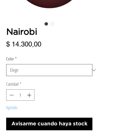
Nairobi
Precio
$ 14.300,00
Color
*
Cantidad
*
Agotado
Avisarme cuando haya stock