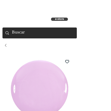
e-store