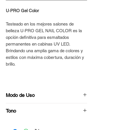
U·PRO Gel Color
Testeado en los mejores salones de
belleza U·PRO GEL NAIL COLOR es la
opción definitiva para esmaltados
permanentes en cabinas UV LED.
Brindando una amplia gama de colores y
estilos con máxima cobertura, duración y
brillo.
Modo de Uso
Preparar la superficie de las uñas con
Tono
Bloque Blanco U·PRO hasta dejarlas
porosas y uniformes.
Lavanda
Repasar con cepillo para quitar el polvo y