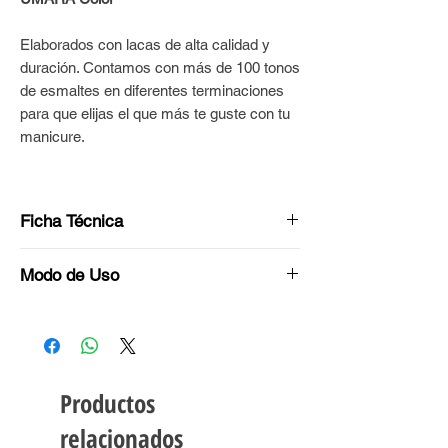
Elaborados con lacas de alta calidad y
duración. Contamos con más de 100 tonos
de esmaltes en diferentes terminaciones
para que elijas el que más te guste con tu
manicure.
Ficha Técnica
Tono: Marrón canela
Modo de Uso
Acabado: Cremoso
Antes de esmaltar, tus uñas deben estar
Nuestros esmaltes
UMARA Color
son:
limpias y libres de grasitud.
Cruelty free.
Aplicá una base de UMARA Calcio™ para
Vegan.
fortalecer la uña y dejá secar.
8 Free.
Productos
Agitá tu esmalte UMARA Color™ por 15
segundos frotándolo con tus manos.
relacionados
Esmaltá con una fina capa cada uña. Dejar