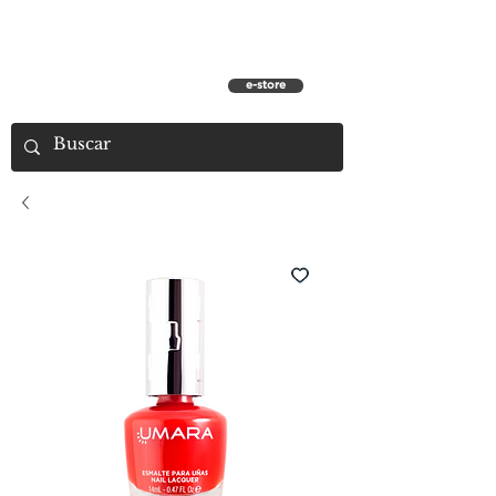
e-store