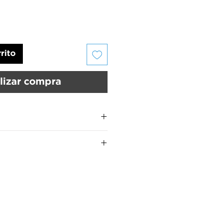
rito
lizar compra
us uñas deben estar limpias y
UMARA Color
son:
 UMARA Calcio™ para fortalecer
MARA Color™ por 15 segundos
manos.