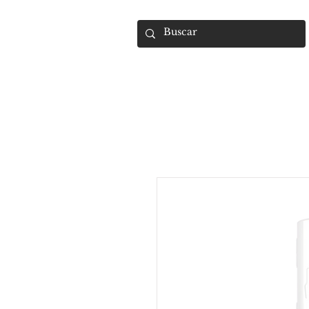
UMARA e-store
U·PRO e·store
S