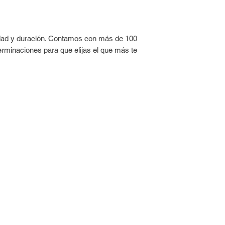
Esmaltá con una fin
repetir.
Con el esmalte ya se
idad y duración. Contamos con más de 100
UMARA Top Coat 3D™ 
erminaciones para que elijas el que más te
y un acabado profes