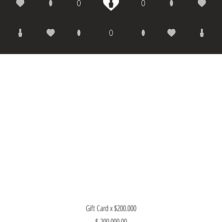
Vista rápida
Gift Card x $200.000
Precio
$ 200.000,00