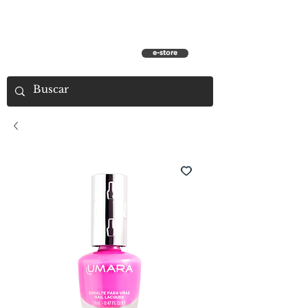
e-store