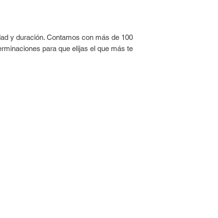
Esmaltá con una fin
repetir.
Con el esmalte ya se
idad y duración. Contamos con más de 100
UMARA Top Coat 3D™ 
erminaciones para que elijas el que más te
y un acabado profes