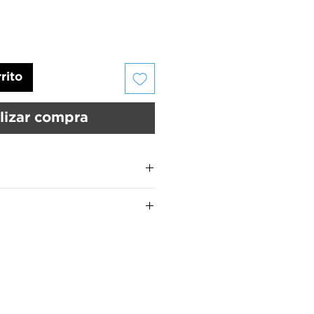
rito
lizar compra
so
us uñas deben estar limpias y
UMARA Color
son:
 UMARA Calcio™ para fortalecer
MARA Color™ por 15 segundos
manos.