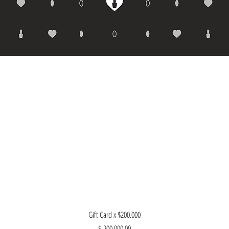
Vista rápida
Gift Card x $200.000
Precio
$ 200.000,00