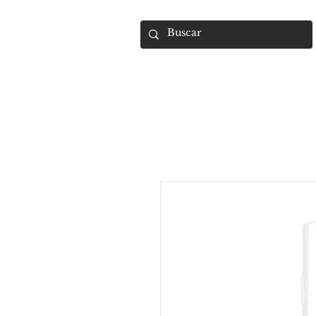
UMARA e-store
U·PRO e·store
S