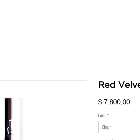
ERVICIOS
DIRECCIONES
TURNOS
BENEFICIOS
FRANQUI
Red Velv
Pre
$ 7.800,00
Color
*
Elegir