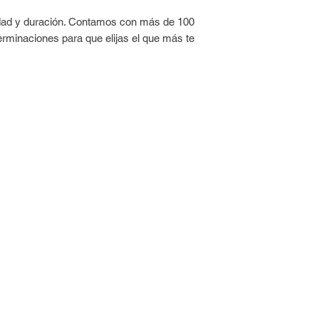
Esmaltá con una fin
idad y duración. Contamos con más de 100
repetir.
erminaciones para que elijas el que más te
Con el esmalte ya se
UMARA Top Coat 3D™ 
y un acabado profes