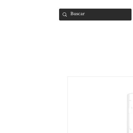
UMARA e-store
U·PRO e·store
S