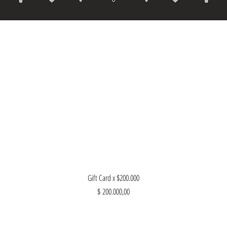
Vista rápida
Gift Card x $200.000
Precio
$ 200.000,00