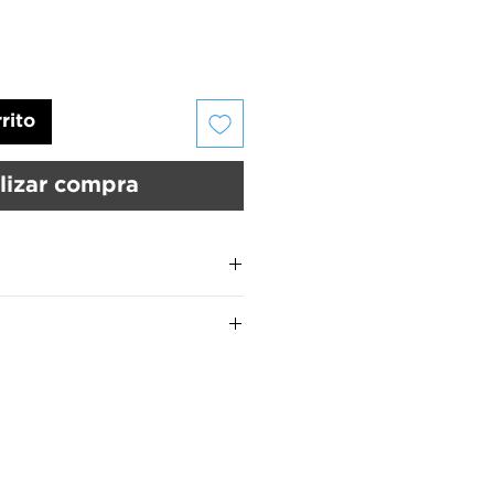
rito
lizar compra
us uñas deben estar limpias y
UMARA Color
son:
 UMARA Calcio™ para fortalecer
MARA Color™ por 15 segundos
manos.