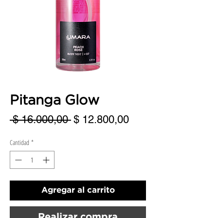
Pitanga Glow
Precio
Precio
 $ 16.000,00 
$ 12.800,00
de
Cantidad
*
oferta
Agregar al carrito
Realizar compra