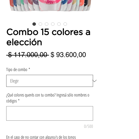
Combo 15 colores a
elección
Precio
Precio
 $ 117.000,00 
$ 93.600,00
de
Tipo de combo
*
oferta
¿Qué colores querés con tu combo? Ingresá sólo nombres o
códigos
*
0/500
En el caso de no contar con alguno/s de los tonos