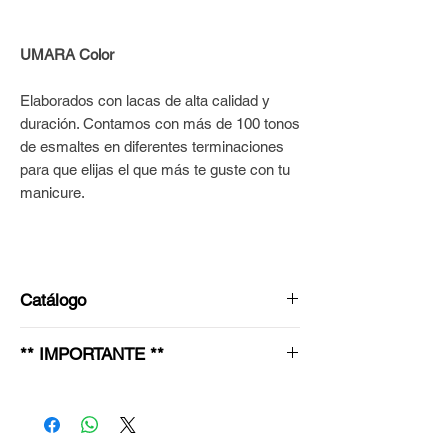
UMARA Color
Elaborados con lacas de alta calidad y
duración. Contamos con más de 100 tonos
de esmaltes en diferentes terminaciones
para que elijas el que más te guste con tu
manicure.
Catálogo
Ingresá en nuestra sección Esmaltes para
** IMPORTANTE **
conocer el catálogo actualizado y
seleccionar tus colores preferidos.
Antes de elegir tus colores o productos,
Ir a Esmaltes >
por favor verificá que estén disponibles en
nuestro catálogo.