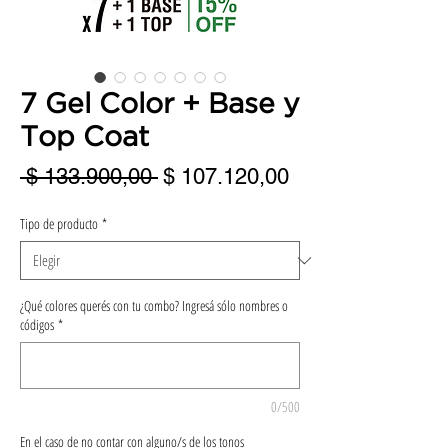
7 Gel Color + Base y
Top Coat
Precio
Precio
 $ 133.900,00 
$ 107.120,00
de
Tipo de producto
*
oferta
¿Qué colores querés con tu combo? Ingresá sólo nombres o
códigos
*
0/500
En el caso de no contar con alguno/s de los tonos