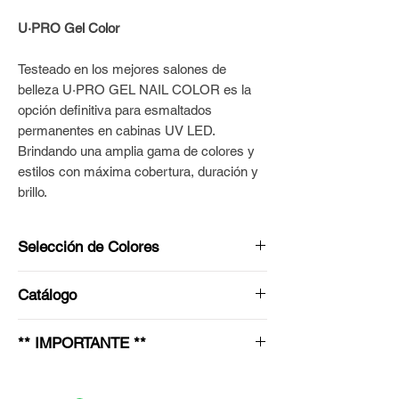
U·PRO Gel Color
Testeado en los mejores salones de
belleza U·PRO GEL NAIL COLOR es la
opción definitiva para esmaltados
permanentes en cabinas UV LED.
Brindando una amplia gama de colores y
estilos con máxima cobertura, duración y
brillo.
Selección de Colores
Ingresá los nombres de los esmaltes que
Catálogo
te gustaría recibir en el espacio indicado.
En el caso de no contar con uno o más de
Podrás consultar el stock actualizado de
los tonos seleccionados, lo
** IMPORTANTE **
cada tono de esmalte ingresando en
reemplazaremos por los que
nuestra sección U·PRO Gel Nail Color:.
Antes de elegir tus colores o productos,
seleccionaste como segunda opción.
Ir a U·PRO Gel Nail Color >
por favor verificá que estén disponibles en