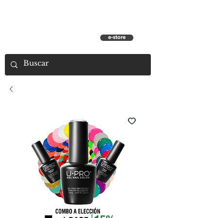
e-store