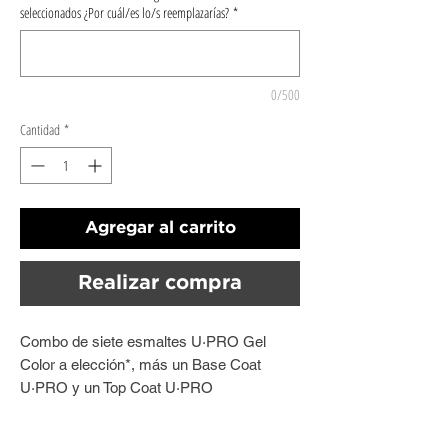
seleccionados ¿Por cuál/es lo/s reemplazarías?
*
0/500
Cantidad
*
Agregar al carrito
Realizar compra
Combo de siete esmaltes U·PRO Gel
Color a elección*, más un Base Coat
U·PRO y un Top Coat U·PRO