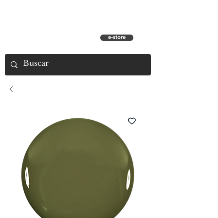
e-store