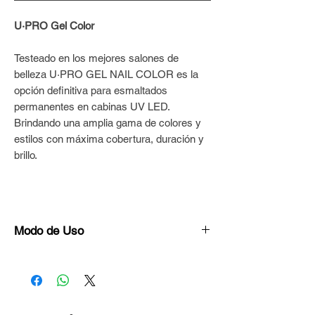
U·PRO Gel Color
Testeado en los mejores salones de
belleza U·PRO GEL NAIL COLOR es la
opción definitiva para esmaltados
permanentes en cabinas UV LED.
Brindando una amplia gama de colores y
estilos con máxima cobertura, duración y
brillo.
Modo de Uso
Preparar la superficie de las uñas con
Bloque Blanco U·PRO© hasta dejarlas
porosas y uniformes.
Repasar con cepillo para quitar el polvo y