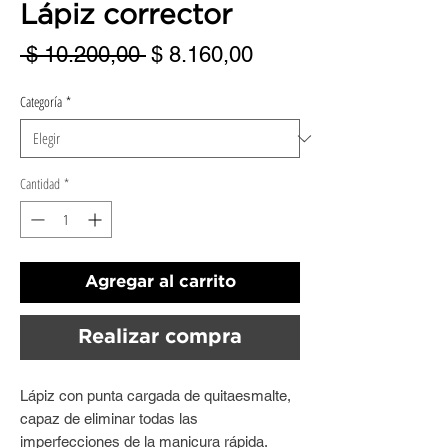
Lápiz corrector
Precio
Precio
 $ 10.200,00 
$ 8.160,00
de
Categoría
*
oferta
Cantidad
*
Agregar al carrito
Realizar compra
Lápiz con punta cargada de quitaesmalte,
capaz de eliminar todas las
imperfecciones de la manicura rápida.