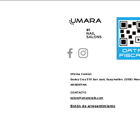
Oficina Central:
Godoy Cruz 370 San José, Guaymallén. (5519) Men
ARGENTINA
CONTACTO
estore@umaranails.com
Botón de arrepentimiento