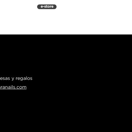
e-store
CIAS
CAPACITACIÓN
TRABAJO
esas y regalos
anails.com