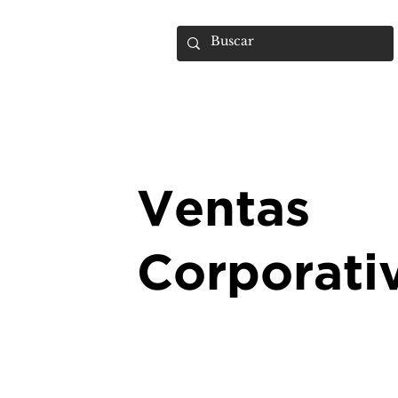
UMARA e-store
U·PRO e·store
S
Ventas
Corporati